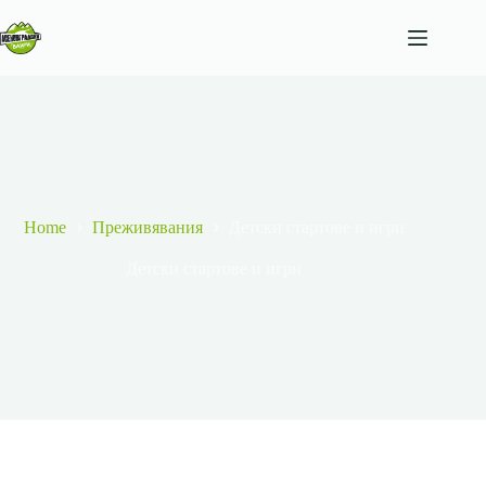
Home
Преживявания
Детски стартове и игри
Детски стартове и игри