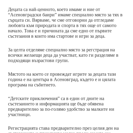
Децата са най-ценното, което имаме и ние от
“Асеновградски баири” имаме специално място за тях в
сърцата си. Вярваме, че сме отговорни да отгледаме
любовта към природата и спорта в тях още от самото
начало. Това е и причината да сме едно от първите
състезания в които има стартове и игри за деца.
За целта отделяме специално място за регстрация на
всички желаещи деца да участват, като ги разделяме в
подходящи възрастови групи.
Мястото на което се провеждат игрите за децата тази
година е на центъра в Асеновград, където е и цялата
програма на събитието.
“Детските приключения” са в един от дните на
състезанието и информацията ще бъде обявена
предварително за по-голямо удобство за малките ни
участници.
Регистрацията става предварително през целия ден на