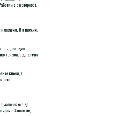
Работим с отговорност.
 направим. И в прекия,
в сняг, по един
ичко трябваше да случва
вите клони, в
чането.
ме, започнахме да
изираме. Хапнахме,