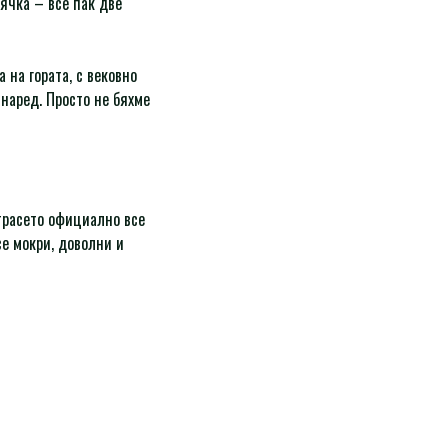
лячка – все пак две
 на гората, с вековно
наред. Просто не бяхме
 трасето официално все
се мокри, доволни и