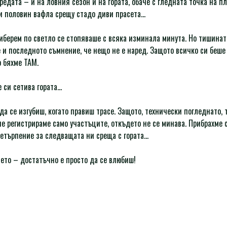
средата – и на ловния сезон и на гората, обаче с гледната точка на п
 и половин вафла срещу стадо диви прасета…
берем по светло се стопяваше с всяка изминала минута. Но тишината
 и последното съмнение, че нещо не е наред. Защото всичко си беше 
о бяхме ТАМ.
е си сетива гората…
а се изгубиш, когато правиш трасе. Защото, технически погледнато,
е регистрираме само участъците, откъдето не се минава. Прибрахме 
нетърпение за следващата ни среща с гората…
нето – достатъчно е просто да се влюбиш!