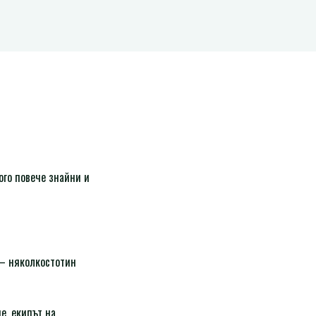
ого повече знайни и
 – няколкостотин
е, екипът на