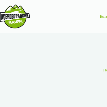
Бяг
H