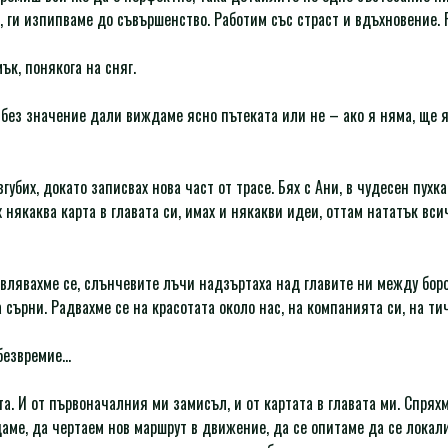
ги изпипваме до съвършенство. Работим със страст и вдъхновение. 
ък, понякога на сняг.
без значение дали виждаме ясно пътеката или не – ако я няма, ще я
убих, докато записвах нова част от трасе. Бях с Ани, в чудесен пухка
 някаква карта в главата си, имах и някакви идеи, оттам нататък вс
влявахме се, слънчевите лъчи надзъртаха над главите ни между боро
сърни. Радвахме се на красотата около нас, на компанията си, на ти
 безвремие…
а. И от първоначалния ми замисъл, и от картата в главата ми. Спрях
аме, да чертаем нов маршрут в движение, да се опитаме да се локал