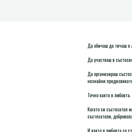
Да обичаш да тичаш е л
Да участваш в състезан
Да организираш състеза
незнайни предизвикат
Точно както в любовта.
Когато си състезател м
състезатели, доброволц
И както в любовта се с