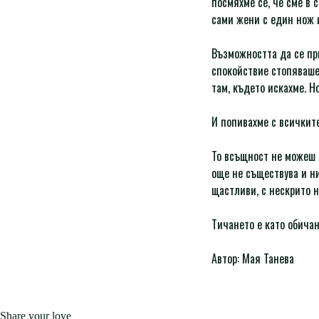
посмяхме се, че сме в 
сами жени с един нож
Възможността да се при
спокойствие стопяваше
там, където искахме. Н
И попивахме с всичкит
То всъщност не можеш д
още не съществува и ни
щастливи, с нескрито 
Тичането е като обича
Автор: Мая Танева
Share your love