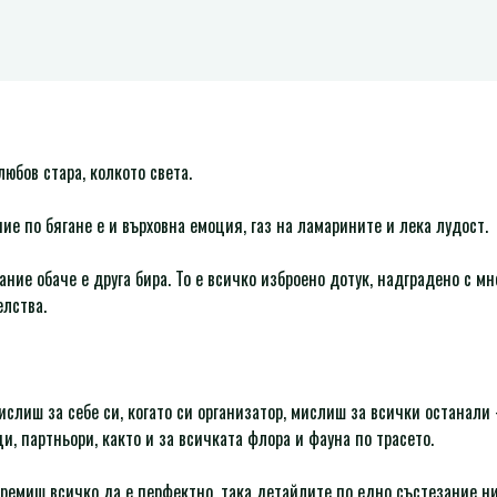
юбов стара, колкото света.
ие по бягане е и върховна емоция, газ на ламарините и лека лудост.
ние обаче е друга бира. То е всичко изброено дотук, надградено с мн
елства.
ислиш за себе си, когато си организатор, мислиш за всички останали
и, партньори, както и за всичката флора и фауна по трасето.
тремиш всичко да е перфектно, така детайлите по едно състезание ни