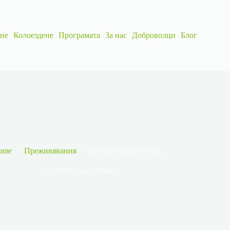
ане
Колоездене
Програмата
За нас
Доброволци
Блог
ome
Преживявания
Да обичаш да тичаш…
Да обичаш да тичаш…