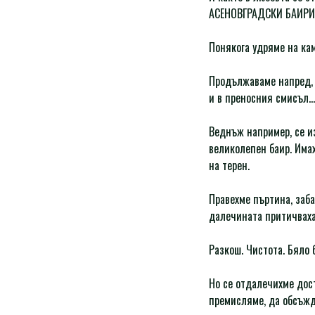
АСЕНОВГРАДСКИ БАИРИ, 
Понякога удряме на кам
Продължаваме напред, 
и в преносния смисъл…
Веднъж например, се изг
великолепен баир. Имах
на терен.
Правехме пъртина, заба
далечината притичваха 
Разкош. Чистота. Бяло
Но се отдалечихме дост
премисляме, да обсъжд