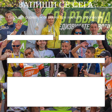
ЗАПИШИ СЕ СЕГА
Попълни формата и се вкючи при нас като доброволец:
Име
*
First
Last
Email
*
Текст