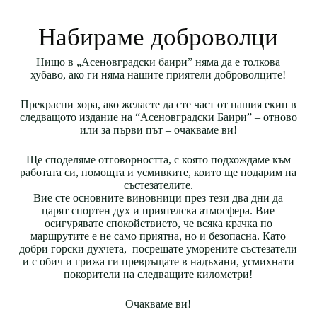
Набираме доброволци
Нищо в „Асеновградски баири” няма да е толкова
хубаво, ако ги няма нашите приятели доброволците!
Прекрасни хора, ако желаете да сте част от нашия екип в
следващото издание на “Асеновградски Баири” – отново
или за първи път – очакваме ви!
Ще споделяме отговорността, с която подхождаме към
работата си, помощта и усмивките, които ще подарим на
състезателите.
Вие сте основните виновници през тези два дни да
царят спортен дух и приятелска атмосфера. Вие
осигурявате спокойствието, че всяка крачка по
маршрутите е не само приятна, но и безопасна.
Като
добри горски духчета, посрещате уморените състезатели
и с обич и грижа ги превръщате в надъхани, усмихнати
покорители на следващите километри!
Очакваме ви!